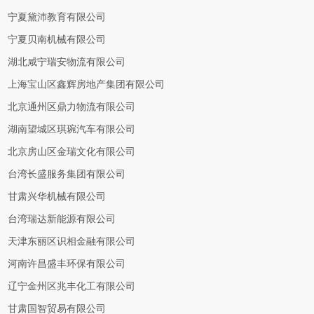
宁夏黛沛教育有限公司
宁夏贝南机械有限公司
湖北咸宁瑞安物流有限公司
上海宝山区鑫辉房地产集团有限公司
北京通州区鼎力物流有限公司
湖南望城区琪琬汽车有限公司
北京房山区金瑞文化有限公司
台湾长盛服务集团有限公司
甘肃兴华机械有限公司
台湾瑞达新能源有限公司
天津东丽区识相金融有限公司
河南许昌盛丰环保有限公司
辽宁金州区兆丰化工有限公司
甘肃国智贸易有限公司