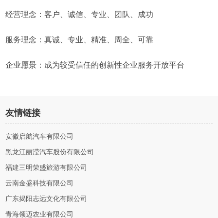
经营理念：客户、诚信、专业、团队、成功
服务理念：真诚、专业、精准、周全、可靠
企业愿景：成为较受信任的创新性企业服务开放平台
友情链接
安徽启航汽车有限公司
黑龙江丽滢汽车股份有限公司
福建三明荣盛旅游有限公司
云南金盛科技有限公司
广东揭阳志远文化有限公司
青海领迈农业有限公司